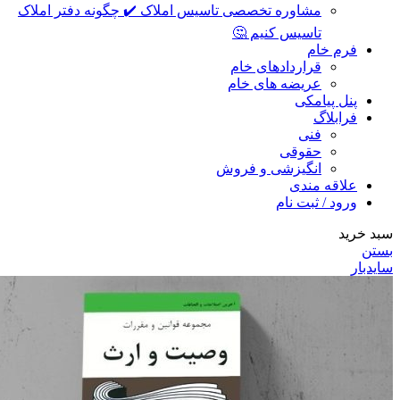
مشاوره تخصصی تاسیس املاک ✔️ چگونه دفتر املاک
تاسیس کنیم 🤔
فرم خام
قراردادهای خام
عریضه های خام
پنل پیامکی
فرابلاگ
فنی
حقوقی
انگیزشی و فروش
علاقه مندی
ورود / ثبت نام
سبد خرید
بستن
سایدبار