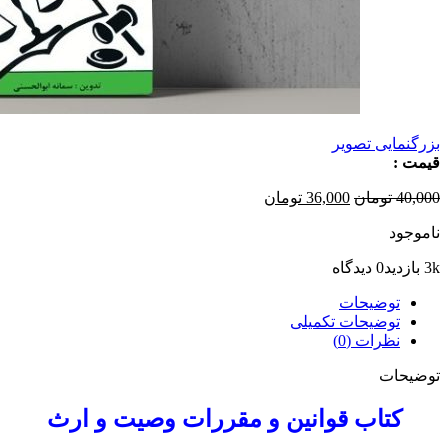
بزرگنمایی تصویر
قیمت :
قیمت
قیمت
40,000
تومان
36,000
تومان
اصلی
فعلی
ناموجود
40,000 تومان
36,000 تومان
بود.
است.
3k بازدید
0 دیدگاه
توضیحات
توضیحات تکمیلی
نظرات (0)
توضیحات
کتاب قوانین و مقررات وصیت و ارث