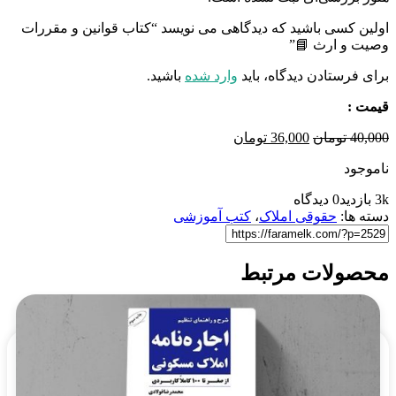
اولین کسی باشید که دیدگاهی می نویسد “کتاب قوانین و مقررات
وصیت و ارث 📘”
برای فرستادن دیدگاه، باید
وارد شده
باشید.
قیمت :
قیمت
قیمت
40,000
تومان
36,000
تومان
اصلی
فعلی
ناموجود
40,000 تومان
36,000 تومان
بود.
است.
3k بازدید
0 دیدگاه
دسته ها:
حقوقی املاک
،
کتب آموزشی
محصولات مرتبط