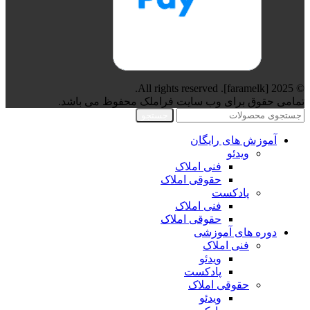
© 2025 [faramelk]. All rights reserved.
تمامی حقوق برای وب سایت فراملک محفوظ می باشد.
جستجو
آموزش های رایگان
ویدئو
فنی املاک
حقوقی املاک
پادکست
فنی املاک
حقوقی املاک
دوره های آموزشی
فنی املاک
ویدئو
پادکست
حقوقی املاک
ویدئو