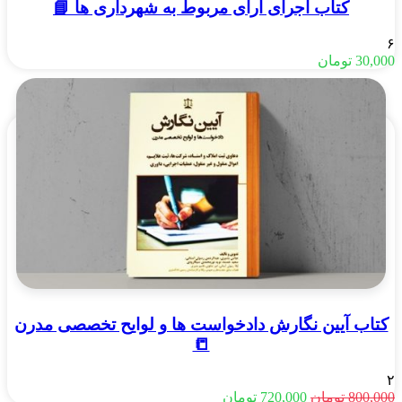
کتاب اجرای آرای مربوط به شهرداری ها 📘
۶
30,000
تومان
کتاب آیین نگارش دادخواست ها و لوایح تخصصی مدرن
📒
۲
قیمت
قیمت
800,000
تومان
720,000
تومان