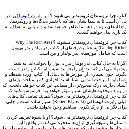
کتاب چرا ثروتمندان ثروتمندتر می شوند ؟
اثر
رابرت کیوساکی
، در
پی آن است تا به شما نشان دهد که با تغییر دیدگاه‌ها و رویکردها،
راهکارهای تازه در ذهن ما ظاهر خواهند شد و دستیابی به اهداف به
یک بازی بدل خواهند گشت.
کتاب چرا ثروتمندان ثروتمندتر میشوند ؟ (Why The Rich Are
Getting Richer) نسخهٔ پیشرفته‌ای از کتاب پدر پولدار پدر بی‌پول
است که شامل آموزه‌های پدر پولدار و من است.
اگر تا به حال کتاب، پدر پولدار پدر بی‌پول را نخوانده‌اید، به شما
پیشنهاد می‌کنم که ابتدا آن را بخوانید سپس این کتاب را در دست
بگیرید. چون بسیاری از آموزش‌ها به دنبال آن کتاب آورده شده‌اند و
شما باید با مباحث ابتدایی آشنا باشید. افرادی که با مباحث پایه‌ای
آشنایی دارند، درک صحیح‌تری از مطالب این کتاب خواهند داشت، که
در روند موفقیت‌هایشان بسیار مؤثر خواهد بود. فراموش نکنید که
کتاب چرا ثروتمندان ثروتمندتر می شوند؟ همانند تمامی کتاب‌های
قبلی رابرت کیوساکی (Robert Kiyosaki) بسیار ساده است و جایی
برای نگرانی از درک نکردن مفاهیم وجود نخواهد داشت.
کتاب چرا ثروتمندان ثروتمندتر می شوند؟ او با شیوۀ تعریف کردن
داستان‌ها و نتیجه‌گیری از آن‌ها معجزه می‌کند. در واقع با این
داستان‌ها او قصد دارد که آموزش‌های مالی را به زبان ساده برای ما