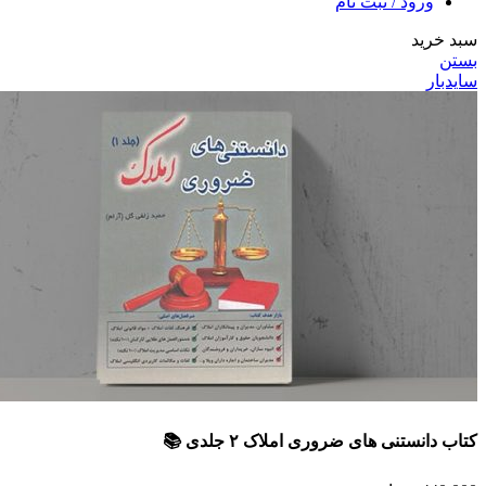
ورود / ثبت نام
سبد خرید
بستن
سایدبار
کتاب دانستنی های ضروری املاک ۲ جلدی 📚