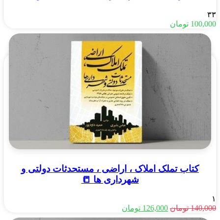
۳۳
100,000
تومان
کتاب تملک املاک ، اراضی ، مستحدثات دولتی و
شهرداری ها 📒
۱
قیمت
قیمت
140,000
تومان
126,000
تومان
اصلی
فعلی