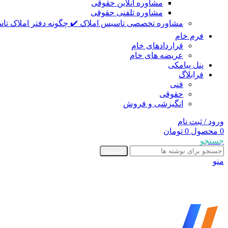
مشاوره آنلاین حقوقی
مشاوره تلفنی حقوقی
مشاوره تخصصی تاسیس املاک ✔️ چگونه دفتر املاک تاس
فرم خام
قراردادهای خام
عریضه های خام
پنل پیامکی
فرابلاگ
فنی
حقوقی
انگیزشی و فروش
ورود / ثبت نام
0
محصول
0
تومان
جستجو
جستجو
منو