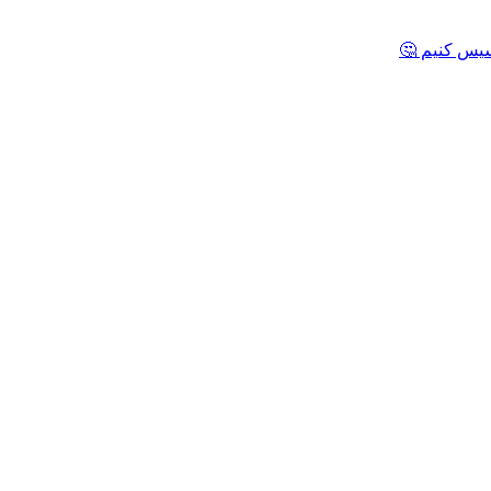
یس کنیم 🤔