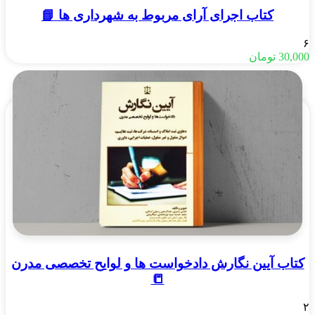
کتاب اجرای آرای مربوط به شهرداری ها 📘
۶
30,000
تومان
کتاب آیین نگارش دادخواست ها و لوایح تخصصی مدرن
📒
۲