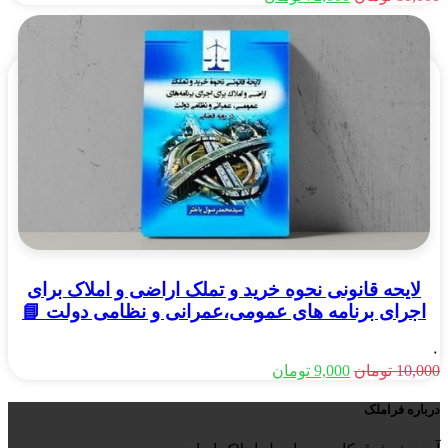
اصلی
فعلی
80,000 تومان
72,000 تومان
بود.
است.
لایحه قانونی نحوه خرید و تملک اراضی و املاک برای
اجرای برنامه های عمومی،عمرانی و نظامی دولت 📘
۰
قیمت
قیمت
10,000
تومان
9,000
تومان
اصلی
فعلی
10,000 تومان
9,000 تومان
درباره فراملک
بود.
است.