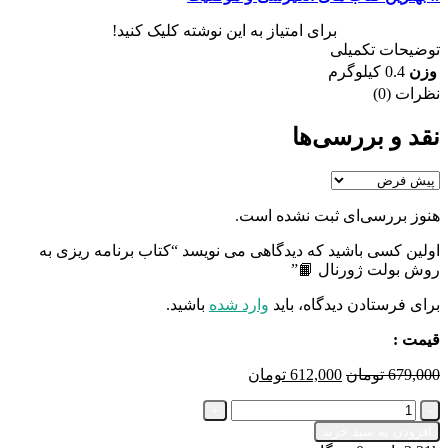
برای امتیاز به این نوشته کلیک کنید!
توضیحات تکمیلی
وزن
0.4 کیلوگرم
نظرات (0)
نقد و بررسی‌ها
هنوز بررسی‌ای ثبت نشده است.
اولین کسی باشید که دیدگاهی می نویسد “کتاب برنامه ریزی به
روش بولت ژورنال 📙”
برای فرستادن دیدگاه، باید
وارد شده
باشید.
قیمت :
قیمت
قیمت
679,000
تومان
612,000
تومان
اصلی
فعلی
کتاب
679,000 تومان
612,000 تومان
برنامه
بود.
است.
افزودن به سبد خرید
ریزی