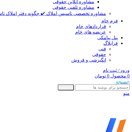
مشاوره آنلاین حقوقی
مشاوره تلفنی حقوقی
مشاوره تخصصی تاسیس املاک ✔️ چگونه دفتر املاک تاس
فرم خام
قراردادهای خام
عریضه های خام
پنل پیامکی
فرابلاگ
فنی
حقوقی
انگیزشی و فروش
ورود / ثبت نام
0
محصول
0
تومان
جستجو
جستجو
منو