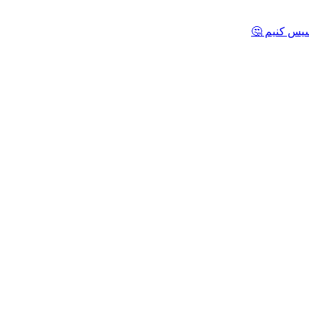
یس کنیم 🤔