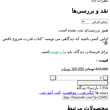
نظرات (0)
نقد و بررسی‌ها
هنوز بررسی‌ای ثبت نشده است.
اولین کسی باشید که دیدگاهی می نویسد “کتاب قدرت شروع ناقص
📗”
برای فرستادن دیدگاه، باید
وارد شده
باشید.
قیمت :
قیمت
قیمت
410,000
تومان
369,000
تومان
اصلی
فعلی
کتاب
410,000 تومان
369,000 تومان
قدرت
بود.
است.
افزودن به سبد خرید
شروع
1.95k بازدید
0 دیدگاه
ناقص
دسته ها:
انگیزشی - موفقیت
،
کتب آموزشی
📗
عدد
محصولات مرتبط