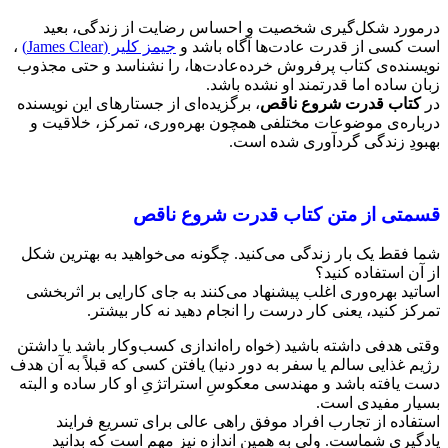
درمورد شکل‌گیری شخصیت و احساس رضایت از زندگی، بعید
است کسی از قدرت عادت‌ها آگاه باشد و
جیمز کلیر (James Clear)
،
نویسنده‌ی کتاب پرفروش خرده‌عادت‌ها، را نشناسد و حتی مجذوب
زبان ساده اما قدرتمند او نشده باشد.
در
کتاب قدرت شروع ناقص
، برگزیده‌ای از جستارهای این نویسنده
درباره‌ی موضوعات مختلفی همچون بهره‌وری، تمرکز، خلاقیت و
بهبودِ زندگی گرد‌آوری شده است.
قسمتی از متن کتاب قدرت شروع ناقص
شما فقط یک بار زندگی می‌کنید. چگونه می‌خواهید به ‌بهترین ‌شکل
از آن استفاده کنید؟
اساتید بهره‌وری اغلب پیشنهاد می‌کنند به جای کارایی بر اثربخشی
تمرکز کنید، یعنی کار درست را انجام دهید نه کار بیشتر.
وقتی هدفی داشته باشید (خواه راه‌اندازی کسب‌وکار باشد یا داشتن
رژیم غذایی سالم یا سفر به دور دنیا) یافتن کسی که قبلاً به آن هدف
دست یافته باشد و مهندسی معکوسِ استراتژیِ او کار ساده‌ و البته
بسیار مفیدی است.
استفاده از تجارب افراد موفق راهی عالی برای تسریع فرایند
یادگیری شماست. ولی به ‌همین‌ اندازه نیز مهم است که بدانید