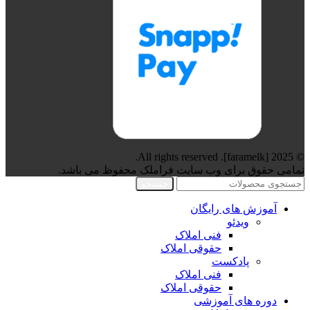
© 2025 [faramelk]. All rights reserved.
تمامی حقوق برای وب سایت فراملک محفوظ می باشد.
جستجو
آموزش های رایگان
ویدئو
فنی املاک
حقوقی املاک
پادکست
فنی املاک
حقوقی املاک
دوره های آموزشی