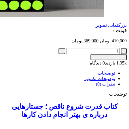
بزرگنمایی تصویر
قیمت :
قیمت
قیمت
410,000
تومان
369,000
تومان
اصلی
فعلی
کتاب
410,000 تومان
369,000 تومان
قدرت
بود.
است.
افزودن به سبد خرید
شروع
1.95k بازدید
0 دیدگاه
ناقص
📗
توضیحات
عدد
توضیحات تکمیلی
نظرات (0)
توضیحات
کتاب قدرت شروع ناقص ؛ جستارهایی
درباره ی بهتر انجام دادن کارها